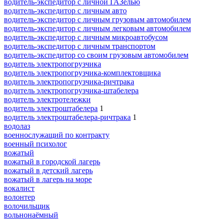
водитель-экспедитор с личной ГАЗелью
водитель-экспедитор с личным авто
водитель-экспедитор с личным грузовым автомобилем
водитель-экспедитор с личным легковым автомобилем
водитель-экспедитор с личным микроавтобусом
водитель-экспедитор с личным транспортом
водитель-экспедитор со своим грузовым автомобилем
водитель электропогрузчика
водитель электропогрузчика-комплектовщика
водитель электропогрузчика-ричтрака
водитель электропогрузчика-штабелера
водитель электротележки
водитель электроштабелера
1
водитель электроштабелера-ричтрака
1
водолаз
военнослужащий по контракту
военный психолог
вожатый
вожатый в городской лагерь
вожатый в детский лагерь
вожатый в лагерь на море
вокалист
волонтер
волочильщик
вольнонаёмный