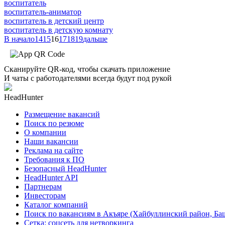
воспитатель
воспитатель-аниматор
воспитатель в детский центр
воспитатель в детскую комнату
В начало
14
15
16
17
18
19
дальше
Сканируйте QR-код, чтобы скачать приложение
И чаты с работодателями всегда будут под рукой
HeadHunter
Размещение вакансий
Поиск по резюме
О компании
Наши вакансии
Реклама на сайте
Требования к ПО
Безопасный HeadHunter
HeadHunter API
Партнерам
Инвесторам
Каталог компаний
Поиск по вакансиям в Акъяре (Хайбуллинский район, Ба
Сетка: соцсеть для нетворкинга