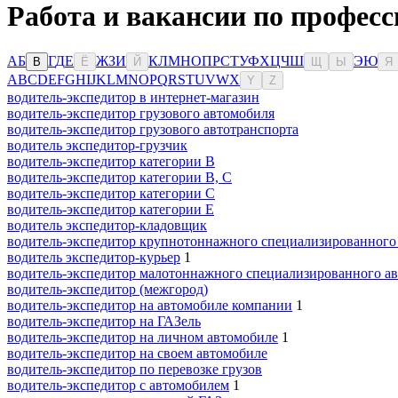
Работа и вакансии по профес
А
Б
Г
Д
Е
Ж
З
И
К
Л
М
Н
О
П
Р
С
Т
У
Ф
Х
Ц
Ч
Ш
Э
Ю
В
Ё
Й
Щ
Ы
Я
A
B
C
D
E
F
G
H
I
J
K
L
M
N
O
P
Q
R
S
T
U
V
W
X
Y
Z
водитель-экспедитор в интернет-магазин
водитель-экспедитор грузового автомобиля
водитель-экспедитор грузового автотранспорта
водитель экспедитор-грузчик
водитель-экспедитор категории B
водитель-экспедитор категории B, C
водитель-экспедитор категории C
водитель-экспедитор категории Е
водитель экспедитор-кладовщик
водитель-экспедитор крупнотоннажного специализированного
водитель экспедитор-курьер
1
водитель-экспедитор малотоннажного специализированного ав
водитель-экспедитор (межгород)
водитель-экспедитор на автомобиле компании
1
водитель-экспедитор на ГАЗель
водитель-экспедитор на личном автомобиле
1
водитель-экспедитор на своем автомобиле
водитель-экспедитор по перевозке грузов
водитель-экспедитор с автомобилем
1