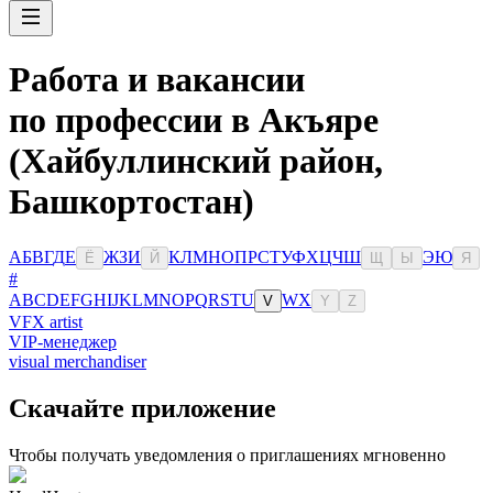
Работа и вакансии
по профессии в Акъяре
(Хайбуллинский район,
Башкортостан)
А
Б
В
Г
Д
Е
Ж
З
И
К
Л
М
Н
О
П
Р
С
Т
У
Ф
Х
Ц
Ч
Ш
Э
Ю
Ё
Й
Щ
Ы
Я
#
A
B
C
D
E
F
G
H
I
J
K
L
M
N
O
P
Q
R
S
T
U
W
X
V
Y
Z
VFX artist
VIP-менеджер
visual merchandiser
Скачайте приложение
Чтобы получать уведомления о приглашениях мгновенно