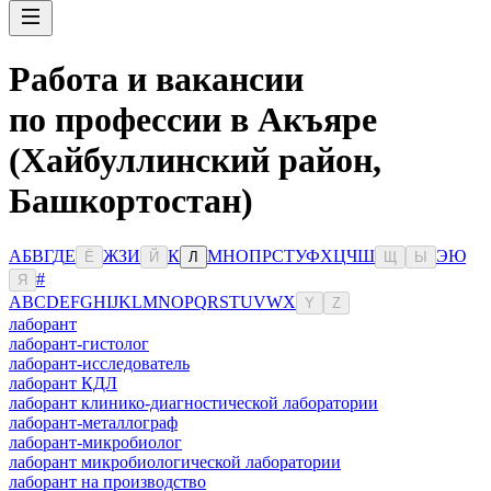
Работа и вакансии
по профессии в Акъяре
(Хайбуллинский район,
Башкортостан)
А
Б
В
Г
Д
Е
Ж
З
И
К
М
Н
О
П
Р
С
Т
У
Ф
Х
Ц
Ч
Ш
Э
Ю
Ё
Й
Л
Щ
Ы
#
Я
A
B
C
D
E
F
G
H
I
J
K
L
M
N
O
P
Q
R
S
T
U
V
W
X
Y
Z
лаборант
лаборант-гистолог
лаборант-исследователь
лаборант КДЛ
лаборант клинико-диагностической лаборатории
лаборант-металлограф
лаборант-микробиолог
лаборант микробиологической лаборатории
лаборант на производство