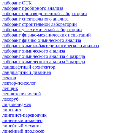
лаборант ОТК
лаборант пробирного анализа
лаборант производственной лаборатории
лаборант спектрального анализа
лаборант строительной лаборатории
лаборант углехимической лаборатории
лаборант физико-механических испытаний
лаборант физико-химического анализа
лаборант химико-бактериологического анализа
лаборант химического анализа
лаборант химического анализа 4 разряда
лаборант химического анализа 5 разряда
ландшафтный архитектор
ландшафтный дизайнер
лектор
лектор-психолог
лепщик
лепщик пельменей
лесоруб
лид-менеджер
лингвист
лингвист-переводчик
линейный инженер
линейный механик
линейный продюсер