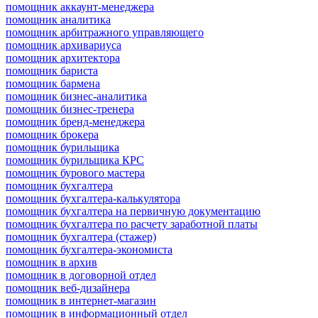
помощник аккаунт-менеджера
помощник аналитика
помощник арбитражного управляющего
помощник архивариуса
помощник архитектора
помощник бариста
помощник бармена
помощник бизнес-аналитика
помощник бизнес-тренера
помощник бренд-менеджера
помощник брокера
помощник бурильщика
помощник бурильщика КРС
помощник бурового мастера
помощник бухгалтера
помощник бухгалтера-калькулятора
помощник бухгалтера на первичную документацию
помощник бухгалтера по расчету заработной платы
помощник бухгалтера (стажер)
помощник бухгалтера-экономиста
помощник в архив
помощник в договорной отдел
помощник веб-дизайнера
помощник в интернет-магазин
помощник в информационный отдел