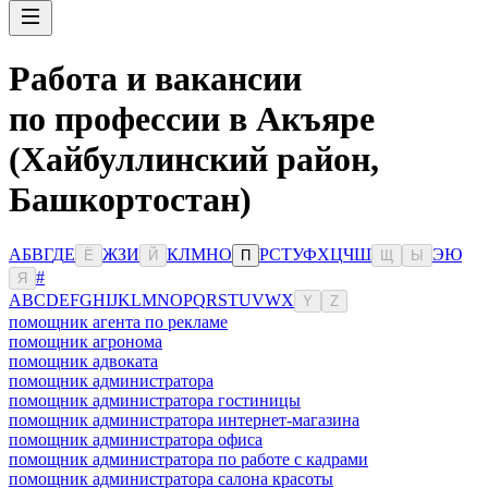
Работа и вакансии
по профессии в Акъяре
(Хайбуллинский район,
Башкортостан)
А
Б
В
Г
Д
Е
Ж
З
И
К
Л
М
Н
О
Р
С
Т
У
Ф
Х
Ц
Ч
Ш
Э
Ю
Ё
Й
П
Щ
Ы
#
Я
A
B
C
D
E
F
G
H
I
J
K
L
M
N
O
P
Q
R
S
T
U
V
W
X
Y
Z
помощник агента по рекламе
помощник агронома
помощник адвоката
помощник администратора
помощник администратора гостиницы
помощник администратора интернет-магазина
помощник администратора офиса
помощник администратора по работе с кадрами
помощник администратора салона красоты