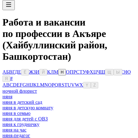
Работа и вакансии
по профессии в Акъяре
(Хайбуллинский район,
Башкортостан)
А
Б
В
Г
Д
Е
Ж
З
И
К
Л
М
О
П
Р
С
Т
У
Ф
Х
Ц
Ч
Ш
Э
Ю
Ё
Й
Н
Щ
Ы
#
Я
A
B
C
D
E
F
G
H
I
J
K
L
M
N
O
P
Q
R
S
T
U
V
W
X
Y
Z
ночной флорист
няня
няня в детский сад
няня в детскую комнату
няня в семью
няня для детей с ОВЗ
няня к грудничку
няня на час
няня-педагог