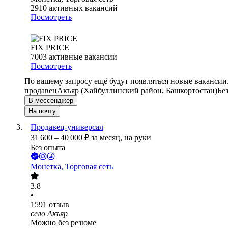
2910
активных вакансий
Посмотреть
FIX PRICE
7003
активные вакансии
Посмотреть
По вашему запросу ещё будут появляться новые вакансии
продавец
Акъяр (Хайбуллинский район, Башкортостан)
Бе
В мессенджер
На почту
Продавец-универсал
31 600
–
40 000
₽
за месяц,
на руки
Без опыта
Монетка, Торговая сеть
3.8
•
1591
отзыв
село Акъяр
Можно без резюме