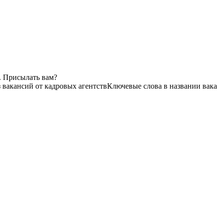
. Присылать вам?
з вакансий от кадровых агентств
Ключевые слова в названии вака