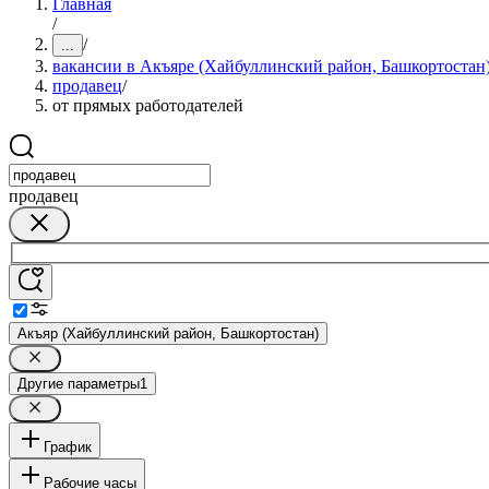
Главная
/
/
...
вакансии в Акъяре (Хайбуллинский район, Башкортостан
продавец
/
от прямых работодателей
продавец
Акъяр (Хайбуллинский район, Башкортостан)
Другие параметры
1
График
Рабочие часы