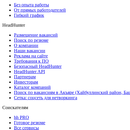
Без опыта работы
От прямых работодателей
Гибкий график
HeadHunter
Размещение вакансий
Поиск по резюме
О компании
Наши вакансии
Реклама на сайте
Требования к ПО
Безопасный HeadHunter
HeadHunter API
Партнерам
Инвесторам
Каталог компаний
Поиск по вакансиям в Акъяре (Хайбуллинский район, Ба
Сетка: соцсеть для нетворкинга
Соискателям
hh PRO
Готовое резюме
Все сервисы