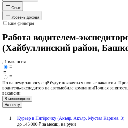
Опыт
Уровень дохода
Ещё фильтры
Работа водителем-экспедитор
(Хайбуллинский район, Башк
, 1 вакансия
По вашему запросу ещё будут появляться новые вакансии. При
водитель-экспедитор на автомобиле компании
Полная занятост
вакансии
В мессенджер
На почту
Курьер в Пятёрочку (Акъяр, Акъяр, Мустая Карима, 3)
до
145 000
₽
за месяц,
на руки