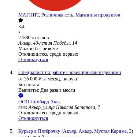
МАГНИТ, Розничная сеть. Магазины продуктов
3.4
•
27890
отзывов
Акъяр, 40-летия Победы, 14
Можно без резюме
Откликнитесь среди первых
Откликнуться
Специалист по работе с ювелирными изделиями
от
35 000
₽
за месяц,
на руки
Без опыта
Выплаты: Два раза в месяц
ООО
Ломбард Акса
село Акъяр, улица Николая Батанова, 7
Откликнитесь среди первых
Откликнуться
Курьер в Пятёрочку (Акъяр, Акъяр, Мустая Карима, 3)