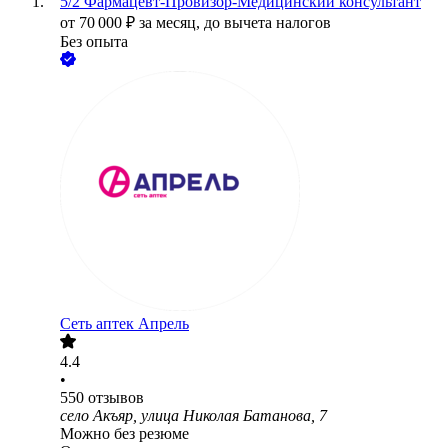
5/2 Фармацевт-Провизор-Медицинский консультант
от
70 000
₽
за месяц,
до вычета налогов
Без опыта
Сеть аптек Апрель
4.4
•
550
отзывов
село Акъяр, улица Николая Батанова, 7
Можно без резюме