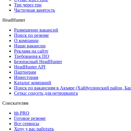
Три через три
Частичная занятость
HeadHunter
Размещение вакансий
Поиск по резюме
О компании
Наши вакансии
Реклама на сайте
Требования к ПО
Безопасный HeadHunter
HeadHunter API
Партнерам
Инвесторам
Каталог компаний
Поиск по вакансиям в Акъяре (Хайбуллинский район, Ба
Сетка: соцсеть для нетворкинга
Соискателям
hh PRO
Готовое резюме
Все сервисы
Хочу у вас работать