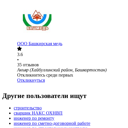
ООО
Башкирская медь
3.6
•
35
отзывов
Акъяр (Хайбуллинский район, Башкортостан)
Откликнитесь среди первых
Откликнуться
Другие пользователи ищут
строительство
сварщик НАКС ОХНВП
инженер по ремонту
инженер по сметно-договорной работе