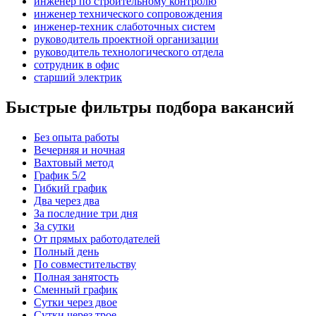
инженер по строительному контролю
инженер технического сопровождения
инженер-техник слаботочных систем
руководитель проектной организации
руководитель технологического отдела
сотрудник в офис
старший электрик
Быстрые фильтры подбора вакансий
Без опыта работы
Вечерняя и ночная
Вахтовый метод
График 5/2
Гибкий график
Два через два
За последние три дня
За сутки
От прямых работодателей
Полный день
По совместительству
Полная занятость
Сменный график
Сутки через двое
Сутки через трое