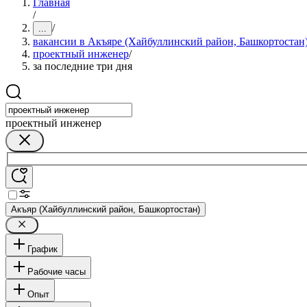
Главная
/
/
...
вакансии в Акъяре (Хайбуллинский район, Башкортостан
проектный инженер
/
за последние три дня
проектный инженер
Акъяр (Хайбуллинский район, Башкортостан)
График
Рабочие часы
Опыт