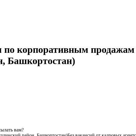
м по корпоративным продажам 
н, Башкортостан)
сылать вам?
ллинский район, Башкортостан)
Без вакансий от кадровых агент