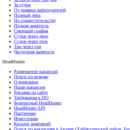
За сутки
От прямых работодателей
Полный день
По совместительству
Полная занятость
Сменный график
Сутки через двое
Сутки через трое
Три через три
Частичная занятость
HeadHunter
Размещение вакансий
Поиск по резюме
О компании
Наши вакансии
Реклама на сайте
Требования к ПО
Безопасный HeadHunter
HeadHunter API
Партнерам
Инвесторам
Каталог компаний
Поиск по вакансиям в Акъяре (Хайбуллинский район, Ба