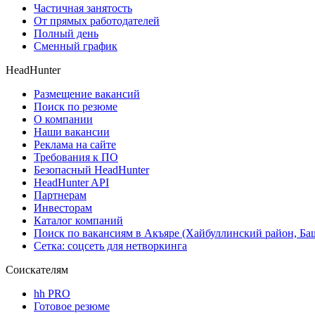
Частичная занятость
От прямых работодателей
Полный день
Сменный график
HeadHunter
Размещение вакансий
Поиск по резюме
О компании
Наши вакансии
Реклама на сайте
Требования к ПО
Безопасный HeadHunter
HeadHunter API
Партнерам
Инвесторам
Каталог компаний
Поиск по вакансиям в Акъяре (Хайбуллинский район, Ба
Сетка: соцсеть для нетворкинга
Соискателям
hh PRO
Готовое резюме