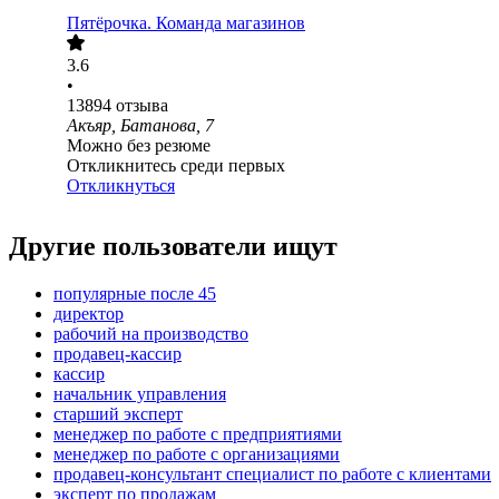
Пятёрочка. Команда магазинов
3.6
•
13894
отзыва
Акъяр, Батанова, 7
Можно без резюме
Откликнитесь среди первых
Откликнуться
Другие пользователи ищут
популярные после 45
директор
рабочий на производство
продавец-кассир
кассир
начальник управления
старший эксперт
менеджер по работе с предприятиями
менеджер по работе с организациями
продавец-консультант специалист по работе с клиентами
эксперт по продажам