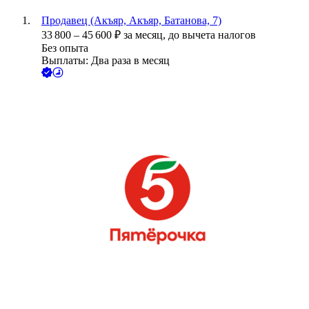
Продавец (Акъяр, Акъяр, Батанова, 7)
33 800
–
45 600
₽
за месяц,
до вычета налогов
Без опыта
Выплаты: Два раза в месяц