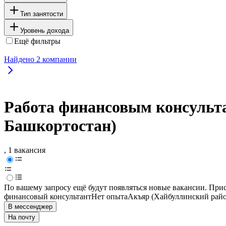
Тип занятости
Уровень дохода
Ещё фильтры
Найдено
2
компании
Работа финансовым консульта
Башкортостан)
, 1 вакансия
По вашему запросу ещё будут появляться новые вакансии. При
финансовый консультант
Нет опыта
Акъяр (Хайбуллинский райо
В мессенджер
На почту