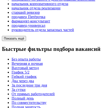
начальник корпоративного отдела
начальник отдела реализации
старший ревизор
продавец Пятёрочка
фармацевт-консультант
продавец-универсал
руководитель отдела запасных частей
Показать ещё
Быстрые фильтры подбора вакансий
Без опыта работы
Вечерняя и ночная
Вахтовый метод
График 5/2
Гибкий график
Два через два
За последние три дня
За сутки
От прямых работодателей
Полный день
По совместительству
Полная занятость