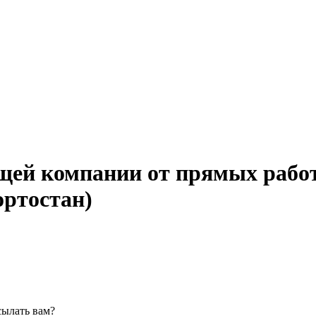
щей компании от прямых работ
ортостан)
сылать вам?