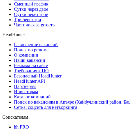
Сменный график
Сутки через двое
Сутки через трое
Три через три
Частичная занятость
HeadHunter
Размещение вакансий
Поиск по резюме
О компании
Наши вакансии
Реклама на сайте
Требования к ПО
Безопасный HeadHunter
HeadHunter API
Партнерам
Инвесторам
Каталог компаний
Поиск по вакансиям в Акъяре (Хайбуллинский район, Ба
Сетка: соцсеть для нетворкинга
Соискателям
hh PRO