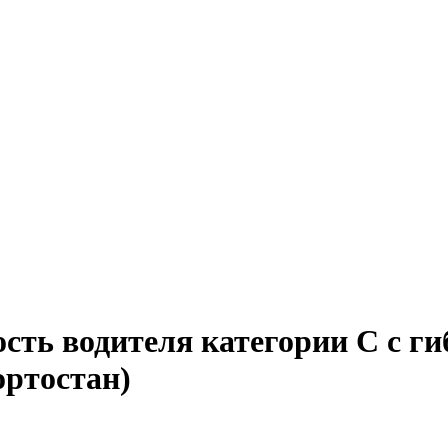
ость водителя категории C с г
ортостан)