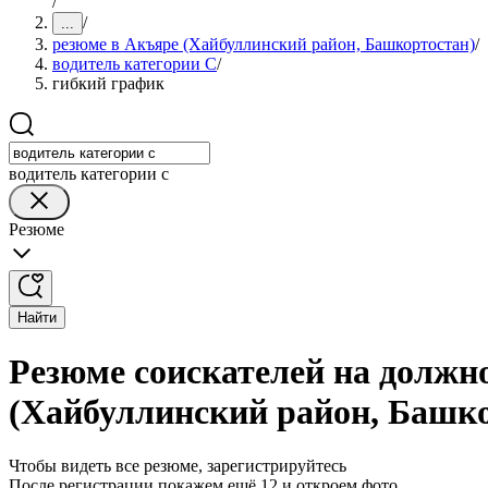
/
/
...
резюме в Акъяре (Хайбуллинский район, Башкортостан)
/
водитель категории C
/
гибкий график
водитель категории c
Резюме
Найти
Резюме соискателей на должн
(Хайбуллинский район, Башк
Чтобы видеть все резюме, зарегистрируйтесь
После регистрации покажем ещё 12 и откроем фото