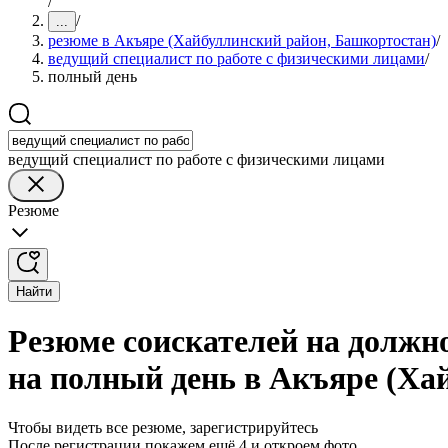
/
/
...
резюме в Акъяре (Хайбуллинский район, Башкортостан)
/
ведущий специалист по работе с физическими лицами
/
полный день
ведущий специалист по работе с физическими лицами
Резюме
Найти
Резюме соискателей на должн
на полный день в Акъяре (Ха
Чтобы видеть все резюме, зарегистрируйтесь
После регистрации покажем ещё 4 и откроем фото