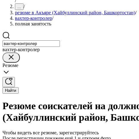
/
/
...
резюме в Акъяре (Хайбуллинский район, Башкортостан)
/
вахтер-контролер
/
полная занятость
вахтер-контролер
Резюме
Найти
Резюме соискателей на должн
(Хайбуллинский район, Башк
Чтобы видеть все резюме, зарегистрируйтесь
После регистрации покажем ещё 1 и откроем фото