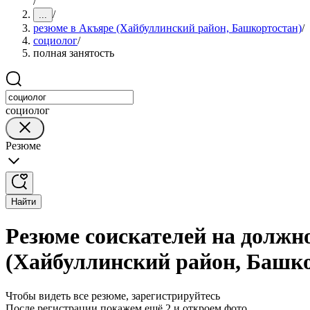
/
/
...
резюме в Акъяре (Хайбуллинский район, Башкортостан)
/
социолог
/
полная занятость
социолог
Резюме
Найти
Резюме соискателей на должно
(Хайбуллинский район, Башк
Чтобы видеть все резюме, зарегистрируйтесь
После регистрации покажем ещё 2 и откроем фото