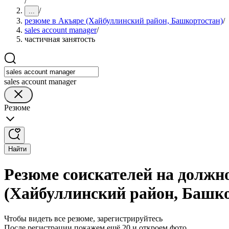
/
/
...
резюме в Акъяре (Хайбуллинский район, Башкортостан)
/
sales account manager
/
частичная занятость
sales account manager
Резюме
Найти
Резюме соискателей на должно
(Хайбуллинский район, Башк
Чтобы видеть все резюме, зарегистрируйтесь
После регистрации покажем ещё 20 и откроем фото