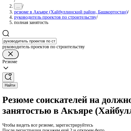
/
/
...
резюме в Акъяре (Хайбуллинский район, Башкортостан)
/
руководитель проектов по строительству
/
полная занятость
руководитель проектов по строительству
Резюме
Найти
Резюме соискателей на должно
занятостью в Акъяре (Хайбул
Чтобы видеть все резюме, зарегистрируйтесь
После регистрации покажем ещё 2 и откроем фото