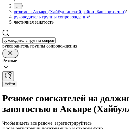
/
/
...
резюме в Акъяре (Хайбуллинский район, Башкортостан)
/
руководитель группы сопровождения
/
частичная занятость
руководитель группы сопровождения
Резюме
Найти
Резюме соискателей на должн
занятостью в Акъяре (Хайбул
Чтобы видеть все резюме, зарегистрируйтесь
После регистрации покажем ещё 5 и откроем фото