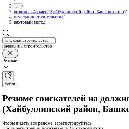
/
/
...
резюме в Акъяре (Хайбуллинский район, Башкортостан)
/
начальник строительства
/
вахтовый метод
начальник строительства
Резюме
Найти
Резюме соискателей на должн
(Хайбуллинский район, Башк
Чтобы видеть все резюме, зарегистрируйтесь
После регистрации покажем ещё 2 и откроем фото