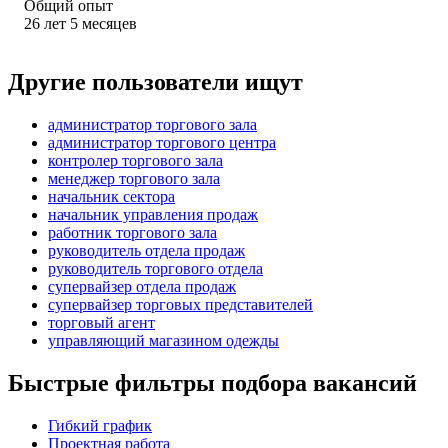
Общий опыт
26
лет
5
месяцев
Другие пользователи ищут
администратор торгового зала
администратор торгового центра
контролер торгового зала
менеджер торгового зала
начальник сектора
начальник управления продаж
работник торгового зала
руководитель отдела продаж
руководитель торгового отдела
супервайзер отдела продаж
супервайзер торговых представителей
торговый агент
управляющий магазином одежды
Быстрые фильтры подбора вакансий
Гибкий график
Проектная работа