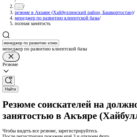
/
/
...
резюме в Акъяре (Хайбуллинский район, Башкортостан)
/
менеджер по развитию клиентской базы
/
полная занятость
менеджер по развитию клиентской базы
Резюме
Найти
Резюме соискателей на должн
занятостью в Акъяре (Хайбул
Чтобы видеть все резюме, зарегистрируйтесь
После регистрации покажем ещё 3 и откроем фото