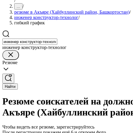
/
/
...
резюме в Акъяре (Хайбуллинский район, Башкортостан)
/
инженер конструктор-технолог
/
гибкий график
инженер конструктор-технолог
Резюме
Найти
Резюме соискателей на должн
Акъяре (Хайбуллинский райо
Чтобы видеть все резюме, зарегистрируйтесь
После регистрации покажем ещё 6 и откроем фото