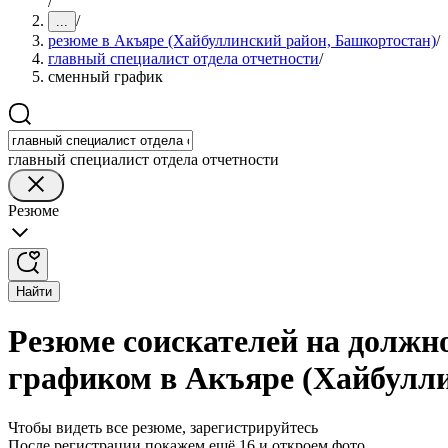
/
/
...
резюме в Акъяре (Хайбуллинский район, Башкортостан)
/
главный специалист отдела отчетности
/
сменный график
главный специалист отдела отчетности
Резюме
Найти
Резюме соискателей на должно
графиком в Акъяре (Хайбулл
Чтобы видеть все резюме, зарегистрируйтесь
После регистрации покажем ещё 16 и откроем фото