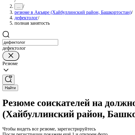
/
/
...
резюме в Акъяре (Хайбуллинский район, Башкортостан)
/
дефектолог
/
полная занятость
дефектолог
Резюме
Найти
Резюме соискателей на должн
(Хайбуллинский район, Башк
Чтобы видеть все резюме, зарегистрируйтесь
После регистрации покажем ещё 1 и откроем фото