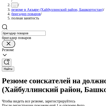
/
/
...
резюме в Акъяре (Хайбуллинский район, Башкортостан)
/
бригадир поваров
/
полная занятость
бригадир поваров
Резюме
Найти
Резюме соискателей на должн
(Хайбуллинский район, Башк
Чтобы видеть все резюме, зарегистрируйтесь
После регистрации покажем ещё 1 и откроем фото