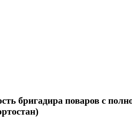
ость бригадира поваров с полн
ортостан)