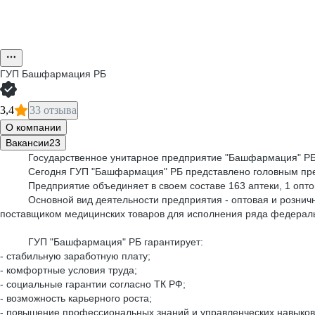
ГУП Башфармация РБ
3,4
33 отзыва
О компании
Вакансии
23
Государственное унитарное предприятие "Башфармация" РБ э
Сегодня ГУП "Башфармация" РБ представлено головным предпри
Предприятие объединяет в своем составе 163 аптеки, 1 оптовы
Основной вид деятельности предприятия - оптовая и розничная
поставщиком медицинских товаров для исполнения ряда федерал
ГУП "Башфармация" РБ гарантирует:
- стабильную заработную плату;
- комфортные условия труда;
- социальные гарантии согласно ТК РФ;
- возможность карьерного роста;
- повышение профессиональных знаний и управленческих навыков 