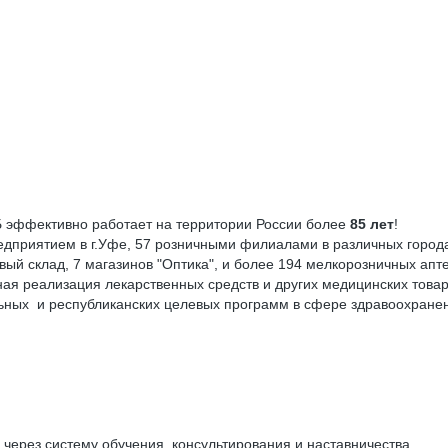
ффективно работает на территории России более
85 лет
!
ятием в г.Уфе, 57 розничными филиалами в различных городах
й склад, 7 магазинов "Оптика", и более 194 мелкорозничных а
 реализация лекарственных средств и других медицинских товар
ьных и республиканских целевых программ в сфере здравоохране
через систему обучения, консультирования и наставничества.