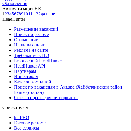
Обновления
Автоматизация HR
1
2
3
4
5
6
7
8
9
10
11
...
22
дальше
HeadHunter
Размещение вакансий
Поиск по резюме
О компании
Наши вакансии
Реклама на сайте
Требования к ПО
Безопасный HeadHunter
HeadHunter API
Партнерам
Инвесторам
Каталог компаний
Поиск по вакансиям в Акъяре (Хайбуллинский район,
Башкортостан)
Сетка: соцсеть для нетворкинга
Соискателям
hh PRO
Готовое резюме
Все сервисы