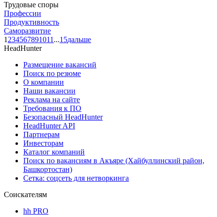
Трудовые споры
Профессии
Продуктивность
Саморазвитие
1
2
3
4
5
6
7
8
9
10
11
...
15
дальше
HeadHunter
Размещение вакансий
Поиск по резюме
О компании
Наши вакансии
Реклама на сайте
Требования к ПО
Безопасный HeadHunter
HeadHunter API
Партнерам
Инвесторам
Каталог компаний
Поиск по вакансиям в Акъяре (Хайбуллинский район,
Башкортостан)
Сетка: соцсеть для нетворкинга
Соискателям
hh PRO