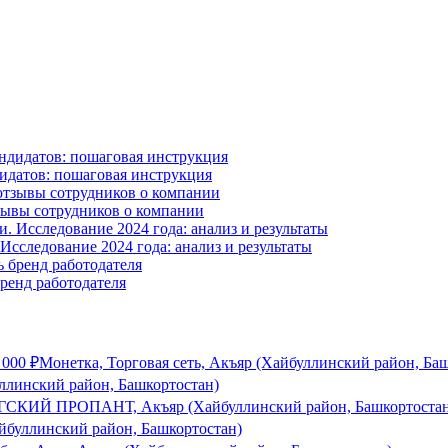
идатов: пошаговая инструкция
тзывы сотрудников о компании
сследование 2024 года: анализ и результаты
ренд работодателя
 000
₽
Монетка, Торговая сеть, Акъяр (Хайбуллинский район, Ба
ллинский район, Башкортостан)
СКИЙ ПРОПАНТ, Акъяр (Хайбуллинский район, Башкортостан
йбуллинский район, Башкортостан)