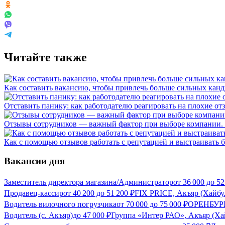
Читайте также
Как составить вакансию, чтобы привлечь больше сильных канд
Отставить панику: как работодателю реагировать на плохие о
Отзывы сотрудников — важный фактор при выборе компании. И
Как с помощью отзывов работать с репутацией и выстраивать б
Вакансии дня
Заместитель директора магазина/Администратор
от
36 000
до
52
Продавец-кассир
от
40 200
до
51 200
₽
FIX PRICE, Акъяр (Хайбу
Водитель вилочного погрузчика
от
70 000
до
75 000
₽
ОРЕНБУРГ
Водитель (с. Акъяр)
до
47 000
₽
Группа «Интер РАО», Акъяр (Ха