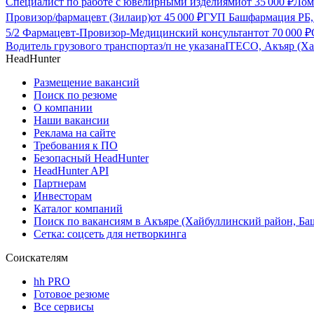
Специалист по работе с ювелирными изделиями
от
35 000
₽
Лом
Провизор/фармацевт (Зилаир)
от
45 000
₽
ГУП Башфармация РБ, 
5/2 Фармацевт-Провизор-Медицинский консультант
от
70 000
₽
Водитель грузового транспорта
з/п не указана
ITECO, Акъяр (Ха
HeadHunter
Размещение вакансий
Поиск по резюме
О компании
Наши вакансии
Реклама на сайте
Требования к ПО
Безопасный HeadHunter
HeadHunter API
Партнерам
Инвесторам
Каталог компаний
Поиск по вакансиям в Акъяре (Хайбуллинский район, Ба
Сетка: соцсеть для нетворкинга
Соискателям
hh PRO
Готовое резюме
Все сервисы