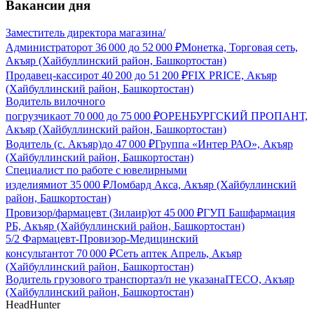
Вакансии дня
Заместитель директора магазина/
Администратор
от
36 000
до
52 000
₽
Монетка, Торговая сеть,
Акъяр (Хайбуллинский район, Башкортостан)
Продавец-кассир
от
40 200
до
51 200
₽
FIX PRICE, Акъяр
(Хайбуллинский район, Башкортостан)
Водитель вилочного
погрузчика
от
70 000
до
75 000
₽
ОРЕНБУРГСКИЙ ПРОПАНТ,
Акъяр (Хайбуллинский район, Башкортостан)
Водитель (с. Акъяр)
до
47 000
₽
Группа «Интер РАО», Акъяр
(Хайбуллинский район, Башкортостан)
Специалист по работе с ювелирными
изделиями
от
35 000
₽
Ломбард Акса, Акъяр (Хайбуллинский
район, Башкортостан)
Провизор/фармацевт (Зилаир)
от
45 000
₽
ГУП Башфармация
РБ, Акъяр (Хайбуллинский район, Башкортостан)
5/2 Фармацевт-Провизор-Медицинский
консультант
от
70 000
₽
Сеть аптек Апрель, Акъяр
(Хайбуллинский район, Башкортостан)
Водитель грузового транспорта
з/п не указана
ITECO, Акъяр
(Хайбуллинский район, Башкортостан)
HeadHunter