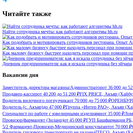
Читайте также
Найти сотрудника мечты: как работают алгоритмы hh.ru
Как подобрать и мотивировать сотрудников ресторана. Опыт 
Как малому бизнесу быстрее находить персонал при помощи пр
Дневник предпринимателя: как я искала сотрудника без эйчара
Вакансии дня
Заместитель директора магазина/Администратор
от
36 000
до
52
Продавец-кассир
от
40 200
до
51 200
₽
FIX PRICE, Акъяр (Хайбу
Водитель вилочного погрузчика
от
70 000
до
75 000
₽
ОРЕНБУРГ
Водитель (с. Акъяр)
до
47 000
₽
Группа «Интер РАО», Акъяр (Ха
Специалист по работе с ювелирными изделиями
от
35 000
₽
Лом
Провизор/фармацевт (Зилаир)
от
45 000
₽
ГУП Башфармация РБ, 
5/2 Фармацевт-Провизор-Медицинский консультант
от
70 000
₽
Водитель грузового транспорта
з/п не указана
ITECO, Акъяр (Ха