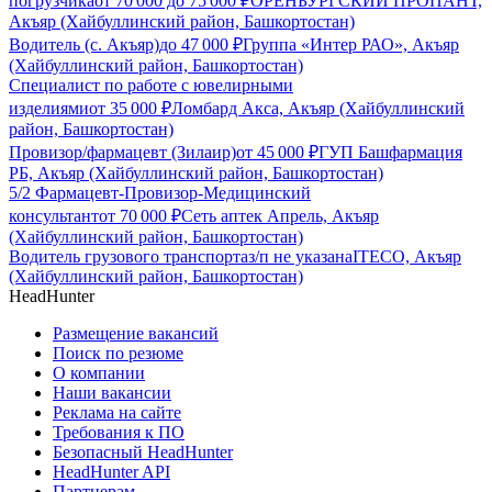
погрузчика
от
70 000
до
75 000
₽
ОРЕНБУРГСКИЙ ПРОПАНТ,
Акъяр (Хайбуллинский район, Башкортостан)
Водитель (с. Акъяр)
до
47 000
₽
Группа «Интер РАО», Акъяр
(Хайбуллинский район, Башкортостан)
Специалист по работе с ювелирными
изделиями
от
35 000
₽
Ломбард Акса, Акъяр (Хайбуллинский
район, Башкортостан)
Провизор/фармацевт (Зилаир)
от
45 000
₽
ГУП Башфармация
РБ, Акъяр (Хайбуллинский район, Башкортостан)
5/2 Фармацевт-Провизор-Медицинский
консультант
от
70 000
₽
Сеть аптек Апрель, Акъяр
(Хайбуллинский район, Башкортостан)
Водитель грузового транспорта
з/п не указана
ITECO, Акъяр
(Хайбуллинский район, Башкортостан)
HeadHunter
Размещение вакансий
Поиск по резюме
О компании
Наши вакансии
Реклама на сайте
Требования к ПО
Безопасный HeadHunter
HeadHunter API
Партнерам