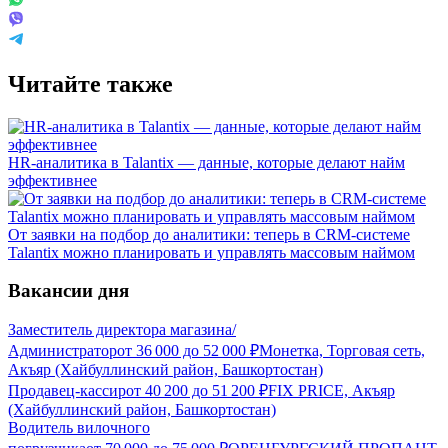
Читайте также
HR-аналитика в Talantix — данные, которые делают найм
эффективнее
От заявки на подбор до аналитики: теперь в CRM-системе
Talantix можно планировать и управлять массовым наймом
Вакансии дня
Заместитель директора магазина/
Администратор
от
36 000
до
52 000
₽
Монетка, Торговая сеть,
Акъяр (Хайбуллинский район, Башкортостан)
Продавец-кассир
от
40 200
до
51 200
₽
FIX PRICE, Акъяр
(Хайбуллинский район, Башкортостан)
Водитель вилочного