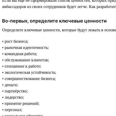
Если вы ещё не сформировали список ценностей, которых прид
амбассадоров из своих сотрудников будет легче. Как разработа
Во-первых, определите ключевые ценности
Определите ключевые ценности, которые будут лежать в основе
• рост бизнеса;
• рыночная идентичность;
• командная работа;
• обслуживание клиентов;
• отношение к работе;
• экологическая устойчивость;
• совершенствование бизнеса;
• деньги;
• партнёрство;
• лидерство;
• принятие решений;
• персонал;
• социальное общество.