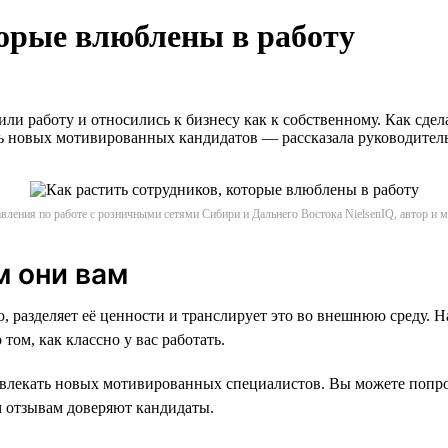
торые влюблены в работу
 работу и относились к бизнесу как к собственному. Как сдела
ть новых мотивированных кандидатов — рассказала руководител
вления по работе с розничными сетями Сибири и Дальнего Востока NielsenIQ, автор и
м они вам
 разделяет её ценности и транслирует это во внешнюю среду. Н
ом, как классно у вас работать.
ривлекать новых мотивированных специалистов. Вы можете попро
м отзывам доверяют кандидаты.