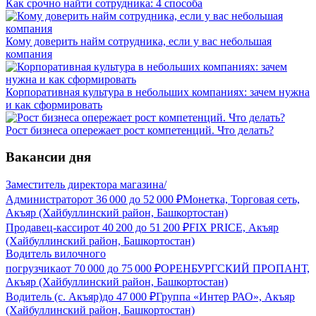
Как срочно найти сотрудника: 4 способа
Кому доверить найм сотрудника, если у вас небольшая
компания
Корпоративная культура в небольших компаниях: зачем нужна
и как сформировать
Рост бизнеса опережает рост компетенций. Что делать?
Вакансии дня
Заместитель директора магазина/
Администратор
от
36 000
до
52 000
₽
Монетка, Торговая сеть,
Акъяр (Хайбуллинский район, Башкортостан)
Продавец-кассир
от
40 200
до
51 200
₽
FIX PRICE, Акъяр
(Хайбуллинский район, Башкортостан)
Водитель вилочного
погрузчика
от
70 000
до
75 000
₽
ОРЕНБУРГСКИЙ ПРОПАНТ,
Акъяр (Хайбуллинский район, Башкортостан)
Водитель (с. Акъяр)
до
47 000
₽
Группа «Интер РАО», Акъяр
(Хайбуллинский район, Башкортостан)