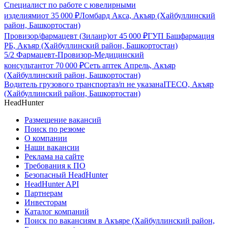
Специалист по работе с ювелирными
изделиями
от
35 000
₽
Ломбард Акса, Акъяр (Хайбуллинский
район, Башкортостан)
Провизор/фармацевт (Зилаир)
от
45 000
₽
ГУП Башфармация
РБ, Акъяр (Хайбуллинский район, Башкортостан)
5/2 Фармацевт-Провизор-Медицинский
консультант
от
70 000
₽
Сеть аптек Апрель, Акъяр
(Хайбуллинский район, Башкортостан)
Водитель грузового транспорта
з/п не указана
ITECO, Акъяр
(Хайбуллинский район, Башкортостан)
HeadHunter
Размещение вакансий
Поиск по резюме
О компании
Наши вакансии
Реклама на сайте
Требования к ПО
Безопасный HeadHunter
HeadHunter API
Партнерам
Инвесторам
Каталог компаний
Поиск по вакансиям в Акъяре (Хайбуллинский район,