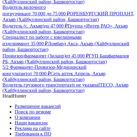
(Хайбуллинский район, Башкортостан)
Водитель вилочного
погрузчика
от
70 000
до
75 000
₽
ОРЕНБУРГСКИЙ ПРОПАНТ,
Акъяр (Хайбуллинский район, Башкортостан)
Водитель (с. Акъяр)
до
47 000
₽
Группа «Интер РАО», Акъяр
(Хайбуллинский район, Башкортостан)
Специалист по работе с ювелирными
изделиями
от
35 000
₽
Ломбард Акса, Акъяр (Хайбуллинский
район, Башкортостан)
Провизор/фармацевт (Зилаир)
от
45 000
₽
ГУП Башфармация
РБ, Акъяр (Хайбуллинский район, Башкортостан)
5/2 Фармацевт-Провизор-Медицинский
консультант
от
70 000
₽
Сеть аптек Апрель, Акъяр
(Хайбуллинский район, Башкортостан)
Водитель грузового транспорта
з/п не указана
ITECO, Акъяр
(Хайбуллинский район, Башкортостан)
HeadHunter
Размещение вакансий
Поиск по резюме
О компании
Наши вакансии
Реклама на сайте
Требования к ПО