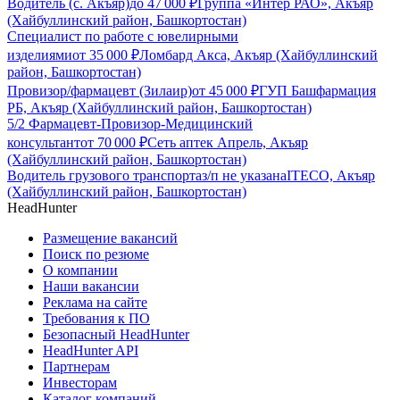
Водитель (с. Акъяр)
до
47 000
₽
Группа «Интер РАО», Акъяр
(Хайбуллинский район, Башкортостан)
Специалист по работе с ювелирными
изделиями
от
35 000
₽
Ломбард Акса, Акъяр (Хайбуллинский
район, Башкортостан)
Провизор/фармацевт (Зилаир)
от
45 000
₽
ГУП Башфармация
РБ, Акъяр (Хайбуллинский район, Башкортостан)
5/2 Фармацевт-Провизор-Медицинский
консультант
от
70 000
₽
Сеть аптек Апрель, Акъяр
(Хайбуллинский район, Башкортостан)
Водитель грузового транспорта
з/п не указана
ITECO, Акъяр
(Хайбуллинский район, Башкортостан)
HeadHunter
Размещение вакансий
Поиск по резюме
О компании
Наши вакансии
Реклама на сайте
Требования к ПО
Безопасный HeadHunter
HeadHunter API
Партнерам
Инвесторам
Каталог компаний