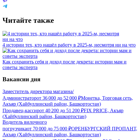
Читайте также
4 истории тех, кто нашёл работу в 2025-м, несмотря ни на что
Как сохранить себя и доход после декрета: истории мам и
советы эксперта
Вакансии дня
Заместитель директора магазина/
Администратор
от
36 000
до
52 000
₽
Монетка, Торговая сеть,
Акъяр (Хайбуллинский район, Башкортостан)
Продавец-кассир
от
40 200
до
51 200
₽
FIX PRICE, Акъяр
(Хайбуллинский район, Башкортостан)
Водитель вилочного
погрузчика
от
70 000
до
75 000
₽
ОРЕНБУРГСКИЙ ПРОПАНТ,
Акъяр (Хайбуллинский район, Башкортостан)