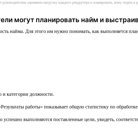
т руководителям оценивать нагрузку каждого рекррутера и планировать, кому отдать в
ели могут планировать найм и выстраи
сть найма. Для этого им нужно понимать, как выполняется план 
ю и категории должности.
 успешно выполняются поставленные цели, увидеть, соответству