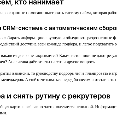
ем, кто нанимает
ров: данные помогают выстроить систему найма, которая работа
ая CRM-система с автоматическим сбор
о собирать информацию вручную и объединять разрозненные фай
действий доступна всей команде подбора, и легко подхватить раб
вакансия долго не закрывается? Какие источники не дают резуль
жен? Аналитика даёт ответы на эти и другие вопросы.
ытия вакансий, то руководству подбора легче планировать нагр
енеджеров. А ещё отчитываться перед бизнесом и отстаивать 
 и снять рутину с рекрутеров
общая картина всё равно часто получается неполной. Информаци
ыми.