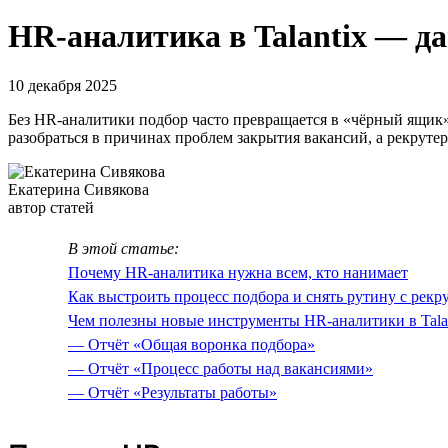
HR-аналитика в Talantix — д
10 декабря 2025
Без HR-аналитики подбор часто превращается в «чёрный ящик»
разобраться в причинах проблем закрытия вакансий, а рекруте
Екатерина Сивякова
автор статей
В этой статье:
Почему HR-аналитика нужна всем, кто нанимает
Как выстроить процесс подбора и снять рутину с рекр
Чем полезны новые инструменты HR-аналитики в Tala
— Отчёт «Общая воронка подбора»
— Отчёт «Процесс работы над вакансиями»
— Отчёт «Результаты работы»