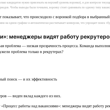
сколько кандидатов нужно привлекать на верхний уровень воронки), и для контроля текущ
риодов. Чтобы выводы были точными, воронку стоит сравнивать по одному типу вакан
сиям на одном графике и автоматически рассчитывает конверсии, что упрощает поиск 
и»: менеджеры видят работу рекрутеро
 проблема — низкая прозрачность процесса. Команда выполняет
ужели проблема только в рекрутерах?
вный поиск — и их эффективность
еров — виден вклад каждого из них.