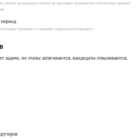
их: хватает ли входящего потока, не проседают ли конверсии относительно прежних
сий
«бутылочных горлышек» и повышает управляемость процесса
в
 задачи, но этапы затягиваются, кандидаты отваливаются,