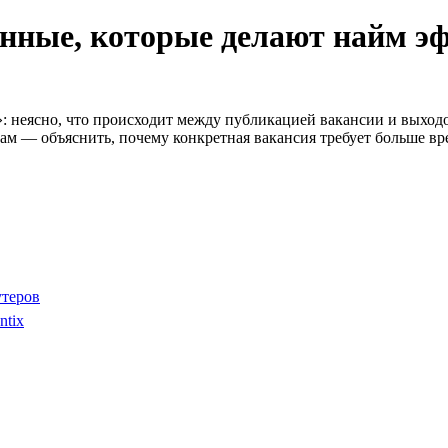
анные, которые делают найм э
: неясно, что происходит между публикацией вакансии и выходо
рам — объяснить, почему конкретная вакансия требует больше вр
утеров
ntix