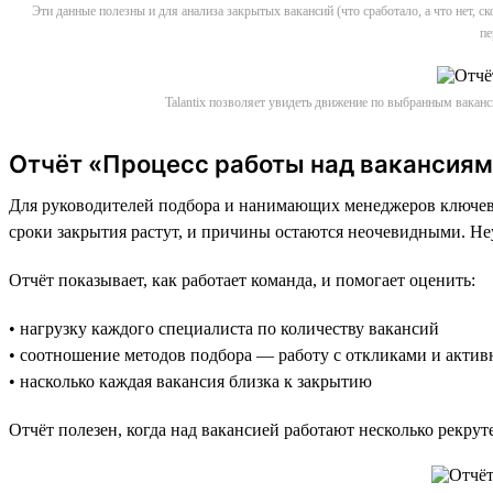
Эти данные полезны и для анализа закрытых вакансий (что сработало, а что нет, 
пе
Talantix позволяет увидеть движение по выбранным вакан
Отчёт «Процесс работы над вакансиям
Для руководителей подбора и нанимающих менеджеров ключевая
сроки закрытия растут, и причины остаются неочевидными. Не
Отчёт показывает, как работает команда, и помогает оценить:
• нагрузку каждого специалиста по количеству вакансий
• соотношение методов подбора — работу с откликами и акти
• насколько каждая вакансия близка к закрытию
Отчёт полезен, когда над вакансией работают несколько рекрут