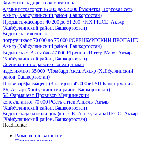
Заместитель директора магазина/
Администратор
от
36 000
до
52 000
₽
Монетка, Торговая сеть,
Акъяр (Хайбуллинский район, Башкортостан)
Продавец-кассир
от
40 200
до
51 200
₽
FIX PRICE, Акъяр
(Хайбуллинский район, Башкортостан)
Водитель вилочного
погрузчика
от
70 000
до
75 000
₽
ОРЕНБУРГСКИЙ ПРОПАНТ,
Акъяр (Хайбуллинский район, Башкортостан)
Водитель (с. Акъяр)
до
47 000
₽
Группа «Интер РАО», Акъяр
(Хайбуллинский район, Башкортостан)
Специалист по работе с ювелирными
изделиями
от
35 000
₽
Ломбард Акса, Акъяр (Хайбуллинский
район, Башкортостан)
Провизор/фармацевт (Зилаир)
от
45 000
₽
ГУП Башфармация
РБ, Акъяр (Хайбуллинский район, Башкортостан)
5/2 Фармацевт-Провизор-Медицинский
консультант
от
70 000
₽
Сеть аптек Апрель, Акъяр
(Хайбуллинский район, Башкортостан)
Водитель-дальнобойщик (кат. CE)
з/п не указана
ITECO, Акъяр
(Хайбуллинский район, Башкортостан)
HeadHunter
Размещение вакансий