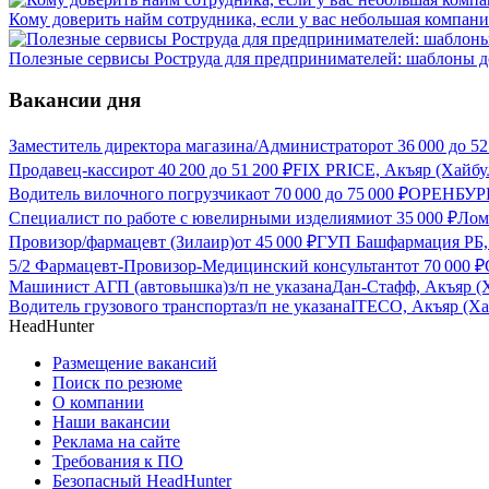
Кому доверить найм сотрудника, если у вас небольшая компани
Полезные сервисы Роструда для предпринимателей: шаблоны д
Вакансии дня
Заместитель директора магазина/Администратор
от
36 000
до
52
Продавец-кассир
от
40 200
до
51 200
₽
FIX PRICE, Акъяр (Хайбу
Водитель вилочного погрузчика
от
70 000
до
75 000
₽
ОРЕНБУРГ
Специалист по работе с ювелирными изделиями
от
35 000
₽
Лом
Провизор/фармацевт (Зилаир)
от
45 000
₽
ГУП Башфармация РБ, 
5/2 Фармацевт-Провизор-Медицинский консультант
от
70 000
₽
Машинист АГП (автовышка)
з/п не указана
Дан-Стафф, Акъяр (
Водитель грузового транспорта
з/п не указана
ITECO, Акъяр (Ха
HeadHunter
Размещение вакансий
Поиск по резюме
О компании
Наши вакансии
Реклама на сайте
Требования к ПО
Безопасный HeadHunter