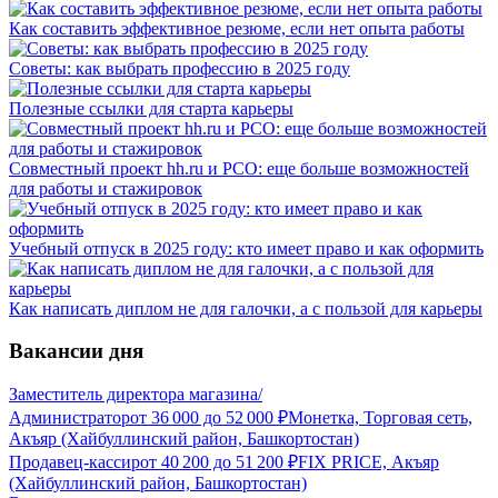
Как составить эффективное резюме, если нет опыта работы
Советы: как выбрать профессию в 2025 году
Полезные ссылки для старта карьеры
Совместный проект hh.ru и РСО: еще больше возможностей
для работы и стажировок
Учебный отпуск в 2025 году: кто имеет право и как оформить
Как написать диплом не для галочки, а с пользой для карьеры
Вакансии дня
Заместитель директора магазина/
Администратор
от
36 000
до
52 000
₽
Монетка, Торговая сеть,
Акъяр (Хайбуллинский район, Башкортостан)
Продавец-кассир
от
40 200
до
51 200
₽
FIX PRICE, Акъяр
(Хайбуллинский район, Башкортостан)