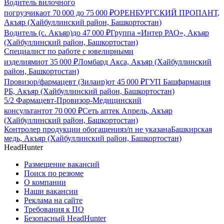
Водитель вилочного
погрузчика
от
70 000
до
75 000
₽
ОРЕНБУРГСКИЙ ПРОПАНТ,
Акъяр (Хайбуллинский район, Башкортостан)
Водитель (с. Акъяр)
до
47 000
₽
Группа «Интер РАО», Акъяр
(Хайбуллинский район, Башкортостан)
Специалист по работе с ювелирными
изделиями
от
35 000
₽
Ломбард Акса, Акъяр (Хайбуллинский
район, Башкортостан)
Провизор/фармацевт (Зилаир)
от
45 000
₽
ГУП Башфармация
РБ, Акъяр (Хайбуллинский район, Башкортостан)
5/2 Фармацевт-Провизор-Медицинский
консультант
от
70 000
₽
Сеть аптек Апрель, Акъяр
(Хайбуллинский район, Башкортостан)
Контролер продукции обогащения
з/п не указана
Башкирская
медь, Акъяр (Хайбуллинский район, Башкортостан)
HeadHunter
Размещение вакансий
Поиск по резюме
О компании
Наши вакансии
Реклама на сайте
Требования к ПО
Безопасный HeadHunter