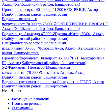
Акъяр (Хайбуллинский район, Башкортостан)
Продавец-кассир
от
40 200
до
51 200
₽
FIX PRICE, Акъяр
(Хайбуллинский район, Башкортостан)
Водитель вилочного
погрузчика
от
70 000
до
75 000
₽
ОРЕНБУРГСКИЙ ПРОПАНТ,
Акъяр (Хайбуллинский район, Башкортостан)
Водитель (с. Акъяр)
до
47 000
₽
Группа «Интер РАО», Акъяр
(Хайбуллинский район, Башкортостан)
Специалист по работе с ювелирными
изделиями
от
35 000
₽
Ломбард Акса, Акъяр (Хайбуллинский
район, Башкортостан)
Провизор/фармацевт (Зилаир)
от
45 000
₽
ГУП Башфармация
РБ, Акъяр (Хайбуллинский район, Башкортостан)
5/2 Фармацевт-Провизор-Медицинский
консультант
от
70 000
₽
Сеть аптек Апрель, Акъяр
(Хайбуллинский район, Башкортостан)
Водитель грузового транспорта
з/п не указана
ITECO, Акъяр
(Хайбуллинский район, Башкортостан)
HeadHunter
Размещение вакансий
Поиск по резюме
О компании