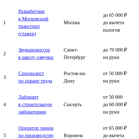
Разработчик
до 65 000 ₽
в Московский
1
Москва
до вычета
транспорт
налогов
(стажер)
Звукорежиссер
Санкт-
до 70 000 ₽
2
в школу озвучки
Петербург
на руки
Специалист
Ростов-на-
от 50 000 ₽
3
по охране труда
Дону
на руки
Лаборант
от 50 000
4
в строительную
Сысерть
до 60 000 ₽
лабораторию
на руки
Оператор линии
от 65 000 ₽
5
по производству
Воронеж
до вычета