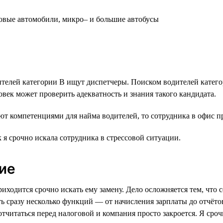
овые автомобили, микро‒ и большие автобусы
ителей категории B ищут диспетчеры. Поиском водителей катего
век может проверить адекватность и знания такого кандидата.
т компетенциями для найма водителей, то сотрудника в офис пр
 я срочно искала сотрудника в стрессовой ситуации.
ие
приходится срочно искать ему замену. Дело осложняется тем, что
 сразу несколько функций — от начисления зарплаты до отчётов
отчитаться перед налоговой и компания просто закроется. Я ср