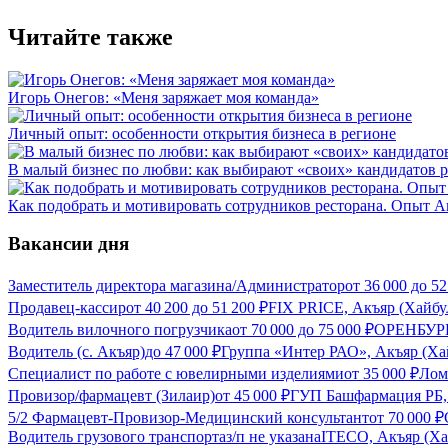
Читайте также
Игорь Онегов: «Меня заряжает моя команда»
Личный опыт: особенности открытия бизнеса в регионе
В малый бизнес по любви: как выбирают «своих» кандидатов 
Как подобрать и мотивировать сотрудников ресторана. Опыт 
Вакансии дня
Заместитель директора магазина/Администратор
от
36 000
до
52
Продавец-кассир
от
40 200
до
51 200
₽
FIX PRICE, Акъяр (Хайбу
Водитель вилочного погрузчика
от
70 000
до
75 000
₽
ОРЕНБУРГ
Водитель (с. Акъяр)
до
47 000
₽
Группа «Интер РАО», Акъяр (Ха
Специалист по работе с ювелирными изделиями
от
35 000
₽
Лом
Провизор/фармацевт (Зилаир)
от
45 000
₽
ГУП Башфармация РБ, 
5/2 Фармацевт-Провизор-Медицинский консультант
от
70 000
₽
Водитель грузового транспорта
з/п не указана
ITECO, Акъяр (Ха