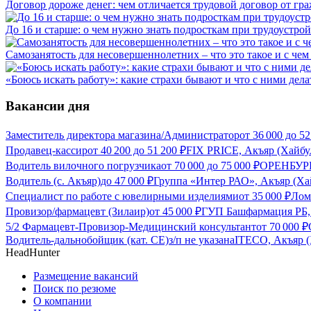
Договор дороже денег: чем отличается трудовой договор от гр
До 16 и старше: о чем нужно знать подросткам при трудоустрой
Самозанятость для несовершеннолетних – что это такое и с чем 
«Боюсь искать работу»: какие страхи бывают и что с ними дела
Вакансии дня
Заместитель директора магазина/Администратор
от
36 000
до
52
Продавец-кассир
от
40 200
до
51 200
₽
FIX PRICE, Акъяр (Хайбу
Водитель вилочного погрузчика
от
70 000
до
75 000
₽
ОРЕНБУРГ
Водитель (с. Акъяр)
до
47 000
₽
Группа «Интер РАО», Акъяр (Ха
Специалист по работе с ювелирными изделиями
от
35 000
₽
Лом
Провизор/фармацевт (Зилаир)
от
45 000
₽
ГУП Башфармация РБ, 
5/2 Фармацевт-Провизор-Медицинский консультант
от
70 000
₽
Водитель-дальнобойщик (кат. CE)
з/п не указана
ITECO, Акъяр (
HeadHunter
Размещение вакансий
Поиск по резюме
О компании