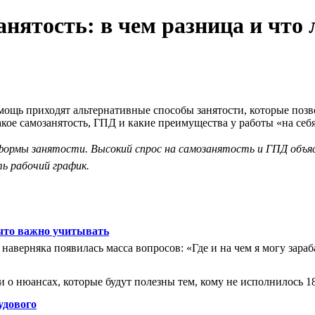
анятость: в чем разница и чт
мощь приходят альтернативные способы занятости, которые позво
акое самозанятость, ГПД и какие преимущества у работы «на себя
рмы занятости. Высокий спрос на самозанятость и ГПД объяс
ь рабочий график.
 что важно учитывать
я наверняка появилась масса вопросов: «Где и на чем я могу зар
и о нюансах, которые будут полезны тем, кому не исполнилось 18
удового