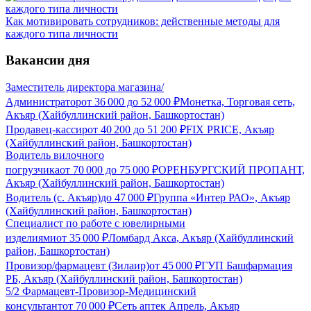
Как мотивировать сотрудников: действенные методы для
каждого типа личности
Вакансии дня
Заместитель директора магазина/
Администратор
от
36 000
до
52 000
₽
Монетка, Торговая сеть,
Акъяр (Хайбуллинский район, Башкортостан)
Продавец-кассир
от
40 200
до
51 200
₽
FIX PRICE, Акъяр
(Хайбуллинский район, Башкортостан)
Водитель вилочного
погрузчика
от
70 000
до
75 000
₽
ОРЕНБУРГСКИЙ ПРОПАНТ,
Акъяр (Хайбуллинский район, Башкортостан)
Водитель (с. Акъяр)
до
47 000
₽
Группа «Интер РАО», Акъяр
(Хайбуллинский район, Башкортостан)
Специалист по работе с ювелирными
изделиями
от
35 000
₽
Ломбард Акса, Акъяр (Хайбуллинский
район, Башкортостан)
Провизор/фармацевт (Зилаир)
от
45 000
₽
ГУП Башфармация
РБ, Акъяр (Хайбуллинский район, Башкортостан)
5/2 Фармацевт-Провизор-Медицинский
консультант
от
70 000
₽
Сеть аптек Апрель, Акъяр