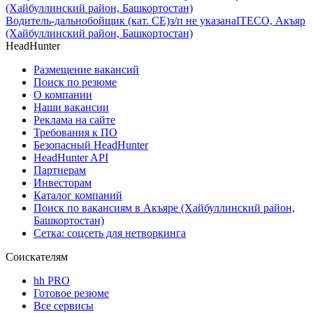
(Хайбуллинский район, Башкортостан)
Водитель-дальнобойщик (кат. CE)
з/п не указана
ITECO, Акъяр
(Хайбуллинский район, Башкортостан)
HeadHunter
Размещение вакансий
Поиск по резюме
О компании
Наши вакансии
Реклама на сайте
Требования к ПО
Безопасный HeadHunter
HeadHunter API
Партнерам
Инвесторам
Каталог компаний
Поиск по вакансиям в Акъяре (Хайбуллинский район,
Башкортостан)
Сетка: соцсеть для нетворкинга
Соискателям
hh PRO
Готовое резюме
Все сервисы