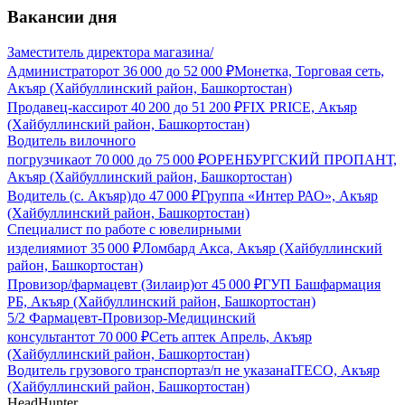
Вакансии дня
Заместитель директора магазина/
Администратор
от
36 000
до
52 000
₽
Монетка, Торговая сеть,
Акъяр (Хайбуллинский район, Башкортостан)
Продавец-кассир
от
40 200
до
51 200
₽
FIX PRICE, Акъяр
(Хайбуллинский район, Башкортостан)
Водитель вилочного
погрузчика
от
70 000
до
75 000
₽
ОРЕНБУРГСКИЙ ПРОПАНТ,
Акъяр (Хайбуллинский район, Башкортостан)
Водитель (с. Акъяр)
до
47 000
₽
Группа «Интер РАО», Акъяр
(Хайбуллинский район, Башкортостан)
Специалист по работе с ювелирными
изделиями
от
35 000
₽
Ломбард Акса, Акъяр (Хайбуллинский
район, Башкортостан)
Провизор/фармацевт (Зилаир)
от
45 000
₽
ГУП Башфармация
РБ, Акъяр (Хайбуллинский район, Башкортостан)
5/2 Фармацевт-Провизор-Медицинский
консультант
от
70 000
₽
Сеть аптек Апрель, Акъяр
(Хайбуллинский район, Башкортостан)
Водитель грузового транспорта
з/п не указана
ITECO, Акъяр
(Хайбуллинский район, Башкортостан)
HeadHunter