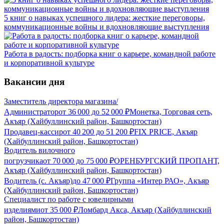
5 книг о навыках успешного лидера: жесткие переговоры,
коммуникационные войны и вдохновляющие выступления
Работа в радость: подборка книг о карьере, командной работе
и корпоративной культуре
Вакансии дня
Заместитель директора магазина/
Администратор
от
36 000
до
52 000
₽
Монетка, Торговая сеть,
Акъяр (Хайбуллинский район, Башкортостан)
Продавец-кассир
от
40 200
до
51 200
₽
FIX PRICE, Акъяр
(Хайбуллинский район, Башкортостан)
Водитель вилочного
погрузчика
от
70 000
до
75 000
₽
ОРЕНБУРГСКИЙ ПРОПАНТ,
Акъяр (Хайбуллинский район, Башкортостан)
Водитель (с. Акъяр)
до
47 000
₽
Группа «Интер РАО», Акъяр
(Хайбуллинский район, Башкортостан)
Специалист по работе с ювелирными
изделиями
от
35 000
₽
Ломбард Акса, Акъяр (Хайбуллинский
район, Башкортостан)