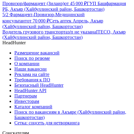
Провизор/фармацевт (Зилаир)
от
45 000
₽
ГУП Башфармация
РБ, Акъяр (Хайбуллинский район, Башкортостан)
5/2 Фармацевт-Провизор-Медицинский
консультант
от
70 000
₽
Сеть аптек Апрель, Акъяр
(Хайбуллинский район, Башкортостан)
Водитель грузового транспорта
з/п не указана
ITECO, Акъяр
(Хайбуллинский район, Башкортостан)
HeadHunter
Размещение вакансий
Поиск по резюме
О компании
Наши вакансии
Реклама на сайте
Требования к ПО
Безопасный HeadHunter
HeadHunter API
Партнерам
Инвесторам
Каталог компаний
Поиск по вакансиям в Акъяре (Хайбуллинский район,
Башкортостан)
Сетка: соцсеть для нетворкинга
Соискателям