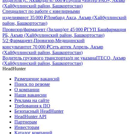
Водитель (с. Акъяр)
до
47 000
₽
Группа «Интер РАО», Акъяр
(Хайбуллинский район, Башкортостан)
Специалист по работе с ювелирными
изделиями
от
35 000
₽
Ломбард Акса, Акъяр (Хайбуллинский
район, Башкортостан)
Провизор/фармацевт (Зилаир)
от
45 000
₽
ГУП Башфармация
РБ, Акъяр (Хайбуллинский район, Башкортостан)
5/2 Фармацевт-Провизор-Медицинский
консультант
от
70 000
₽
Сеть аптек Апрель, Акъяр
(Хайбуллинский район, Башкортостан)
Водитель грузового транспорта
з/п не указана
ITECO, Акъяр
(Хайбуллинский район, Башкортостан)
HeadHunter
Размещение вакансий
Поиск по резюме
О компании
Наши вакансии
Реклама на сайте
Требования к ПО
Безопасный HeadHunter
HeadHunter API
Партнерам
Инвесторам
Каталог компаний