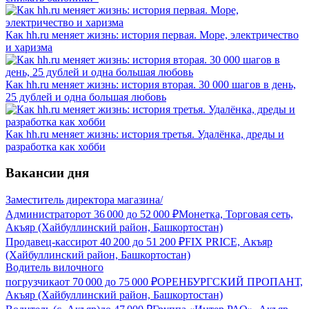
Как hh.ru меняет жизнь: история первая. Море, электричество
и харизма
Как hh.ru меняет жизнь: история вторая. 30 000 шагов в день,
25 дублей и одна большая любовь
Как hh.ru меняет жизнь: история третья. Удалёнка, дреды и
разработка как хобби
Вакансии дня
Заместитель директора магазина/
Администратор
от
36 000
до
52 000
₽
Монетка, Торговая сеть,
Акъяр (Хайбуллинский район, Башкортостан)
Продавец-кассир
от
40 200
до
51 200
₽
FIX PRICE, Акъяр
(Хайбуллинский район, Башкортостан)
Водитель вилочного
погрузчика
от
70 000
до
75 000
₽
ОРЕНБУРГСКИЙ ПРОПАНТ,
Акъяр (Хайбуллинский район, Башкортостан)