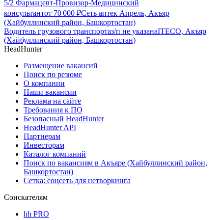
5/2 Фармацевт-Провизор-Медицинский
консультант
от
70 000
₽
Сеть аптек Апрель, Акъяр
(Хайбуллинский район, Башкортостан)
Водитель грузового транспорта
з/п не указана
ITECO, Акъяр
(Хайбуллинский район, Башкортостан)
HeadHunter
Размещение вакансий
Поиск по резюме
О компании
Наши вакансии
Реклама на сайте
Требования к ПО
Безопасный HeadHunter
HeadHunter API
Партнерам
Инвесторам
Каталог компаний
Поиск по вакансиям в Акъяре (Хайбуллинский район,
Башкортостан)
Сетка: соцсеть для нетворкинга
Соискателям
hh PRO