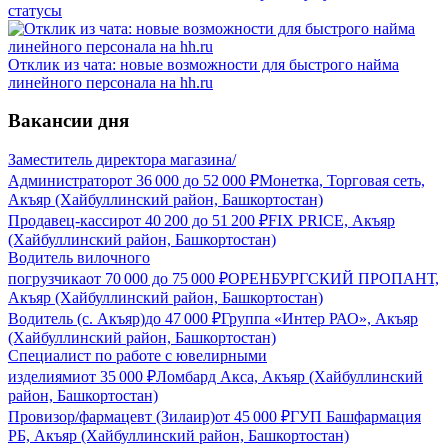
статусы
Отклик из чата: новые возможности для быстрого найма
линейного персонала на hh.ru
Вакансии дня
Заместитель директора магазина/
Администратор
от
36 000
до
52 000
₽
Монетка, Торговая сеть,
Акъяр (Хайбуллинский район, Башкортостан)
Продавец-кассир
от
40 200
до
51 200
₽
FIX PRICE, Акъяр
(Хайбуллинский район, Башкортостан)
Водитель вилочного
погрузчика
от
70 000
до
75 000
₽
ОРЕНБУРГСКИЙ ПРОПАНТ,
Акъяр (Хайбуллинский район, Башкортостан)
Водитель (с. Акъяр)
до
47 000
₽
Группа «Интер РАО», Акъяр
(Хайбуллинский район, Башкортостан)
Специалист по работе с ювелирными
изделиями
от
35 000
₽
Ломбард Акса, Акъяр (Хайбуллинский
район, Башкортостан)
Провизор/фармацевт (Зилаир)
от
45 000
₽
ГУП Башфармация
РБ, Акъяр (Хайбуллинский район, Башкортостан)