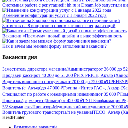
Системная работа с репутацией: hh.ru и Dream Job запустили в
Изменение конфигурации услуг с 1 января 2022 года
8 ответов на 8 вопросов о новом каталоге специализаций
Вакансии «Премиум»: новый дизайн и выше эффективность
Как и зачем мы меняем форму заполнения вакансии?
Вакансии дня
Заместитель директора магазина/Администратор
от
36 000
до
52
Продавец-кассир
от
40 200
до
51 200
₽
FIX PRICE, Акъяр (Хайбу
Водитель вилочного погрузчика
от
70 000
до
75 000
₽
ОРЕНБУРГ
Водитель (с. Акъяр)
до
47 000
₽
Группа «Интер РАО», Акъяр (Ха
Специалист по работе с ювелирными изделиями
от
35 000
₽
Лом
Провизор/фармацевт (Зилаир)
от
45 000
₽
ГУП Башфармация РБ, 
5/2 Фармацевт-Провизор-Медицинский консультант
от
70 000
₽
Водитель грузового транспорта
з/п не указана
ITECO, Акъяр (Ха
HeadHunter
Размещение вакансий