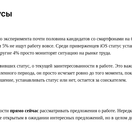
усы
елю эксперимента почти половина кандидатов со смартфонами на
 и 5% не ищут работу вовсе. Среди приверженцев iOS статус уст
другие 4% просто мониторят ситуацию на рынке труда.
новивших статус, о текущей заинтересованности в работе. Это в
еленного периода, он просто исчезает ровно до того момента, п
шение, устанавливать статус или нет, остается за соискателем.
ности
прямо сейчас
рассматривать предложения о работе. Неред
юме открытым в ожидании интересных предложений, но в целом 