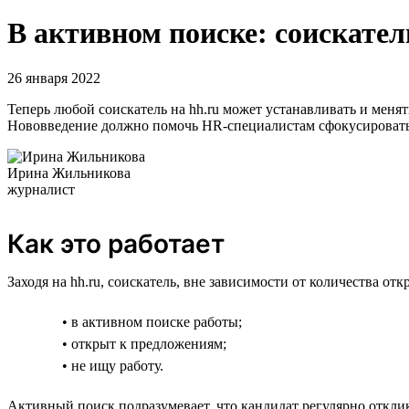
В активном поиске: соискател
26 января 2022
Теперь любой соискатель на hh.ru может устанавливать и меня
Нововведение должно помочь HR-специалистам сфокусироватьс
Ирина Жильникова
журналист
Как это работает
Заходя на hh.ru, соискатель, вне зависимости от количества о
• в активном поиске работы;
• открыт к предложениям;
• не ищу работу.
Активный поиск подразумевает, что кандидат регулярно отклик