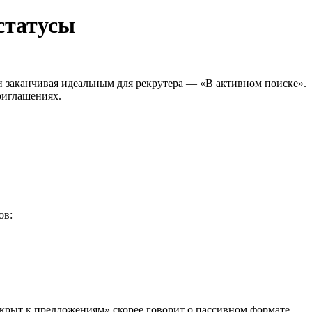
статусы
 и заканчивая идеальным для рекрутера — «В активном поиске».
риглашениях.
ов:
ткрыт к предложениям» скорее говорит о пассивном формате